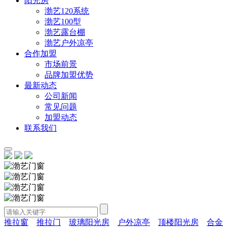
阳光房
渤艺120系统
渤艺100型
渤艺露台棚
渤艺户外凉亭
合作加盟
市场前景
品牌加盟优势
最新动态
公司新闻
常见问题
加盟动态
联系我们
推拉窗
推拉门
玻璃阳光房
户外凉亭
顶楼阳光房
合金