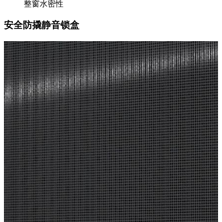
整窗水密性
安全防撬静音锁盒