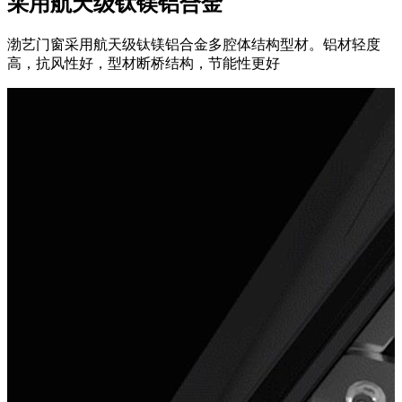
采用航天级钛镁铝合金
渤艺门窗采用航天级钛镁铝合金多腔体结构型材。铝材轻度
高，抗风性好，型材断桥结构，节能性更好