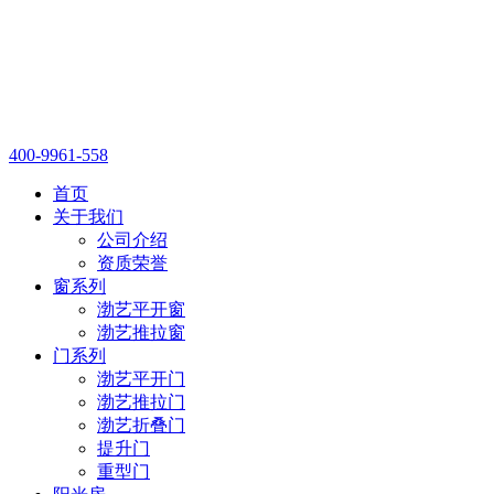
400-9961-558
首页
关于我们
公司介绍
资质荣誉
窗系列
渤艺平开窗
渤艺推拉窗
门系列
渤艺平开门
渤艺推拉门
渤艺折叠门
提升门
重型门