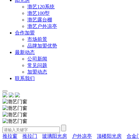
阳光房
渤艺120系统
渤艺100型
渤艺露台棚
渤艺户外凉亭
合作加盟
市场前景
品牌加盟优势
最新动态
公司新闻
常见问题
加盟动态
联系我们
推拉窗
推拉门
玻璃阳光房
户外凉亭
顶楼阳光房
合金