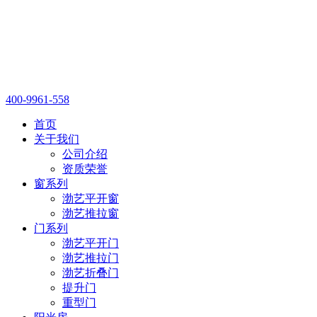
400-9961-558
首页
关于我们
公司介绍
资质荣誉
窗系列
渤艺平开窗
渤艺推拉窗
门系列
渤艺平开门
渤艺推拉门
渤艺折叠门
提升门
重型门