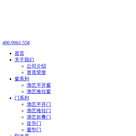
400-9961-558
首页
关于我们
公司介绍
资质荣誉
窗系列
渤艺平开窗
渤艺推拉窗
门系列
渤艺平开门
渤艺推拉门
渤艺折叠门
提升门
重型门