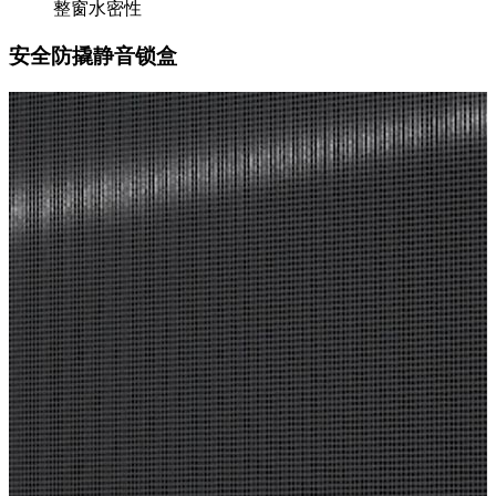
整窗水密性
安全防撬静音锁盒