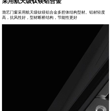
采用航天级钛镁铝合金
渤艺门窗采用航天级钛镁铝合金多腔体结构型材。铝材轻度
高，抗风性好，型材断桥结构，节能性更好