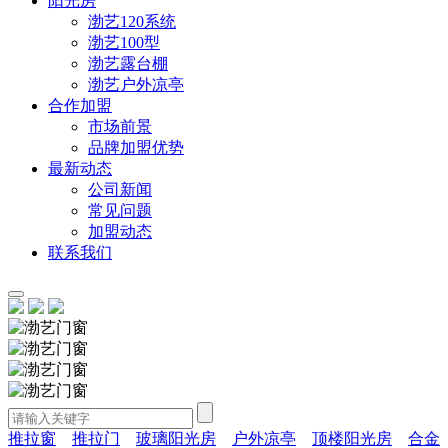
阳光房
渤艺120系统
渤艺100型
渤艺露台棚
渤艺户外凉亭
合作加盟
市场前景
品牌加盟优势
最新动态
公司新闻
常见问题
加盟动态
联系我们
推拉窗
推拉门
玻璃阳光房
户外凉亭
顶楼阳光房
合金