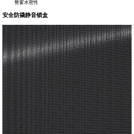
整窗水密性
安全防撬静音锁盒