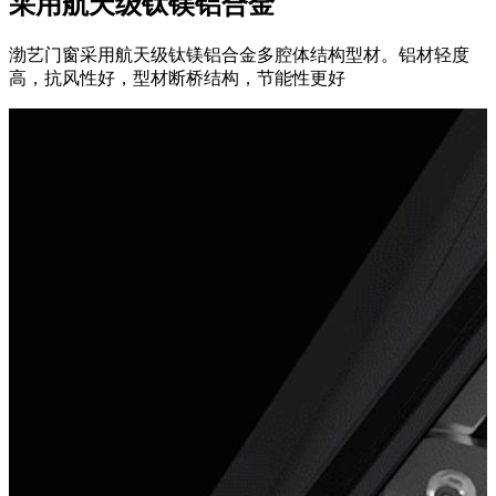
采用航天级钛镁铝合金
渤艺门窗采用航天级钛镁铝合金多腔体结构型材。铝材轻度
高，抗风性好，型材断桥结构，节能性更好