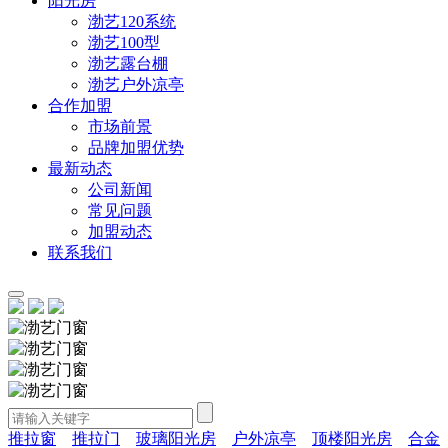
阳光房
渤艺120系统
渤艺100型
渤艺露台棚
渤艺户外凉亭
合作加盟
市场前景
品牌加盟优势
最新动态
公司新闻
常见问题
加盟动态
联系我们
推拉窗
推拉门
玻璃阳光房
户外凉亭
顶楼阳光房
合金