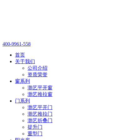
400-9961-558
首页
关于我们
公司介绍
资质荣誉
窗系列
渤艺平开窗
渤艺推拉窗
门系列
渤艺平开门
渤艺推拉门
渤艺折叠门
提升门
重型门