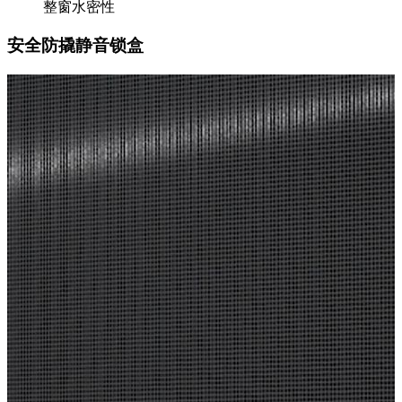
整窗水密性
安全防撬静音锁盒