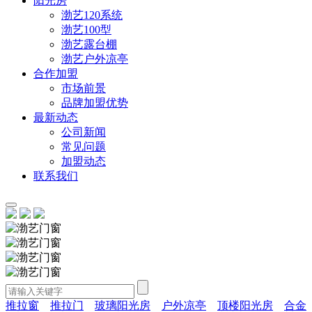
阳光房
渤艺120系统
渤艺100型
渤艺露台棚
渤艺户外凉亭
合作加盟
市场前景
品牌加盟优势
最新动态
公司新闻
常见问题
加盟动态
联系我们
推拉窗
推拉门
玻璃阳光房
户外凉亭
顶楼阳光房
合金