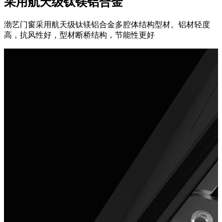
采用航天级钛镁铝合金
渤艺门窗采用航天级钛镁铝合金多腔体结构型材。铝材轻度
高，抗风性好，型材断桥结构，节能性更好