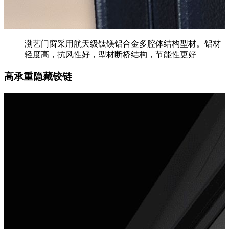
渤艺门窗采用航天级钛镁铝合金多腔体结构型材。铝材
轻度高，抗风性好，型材断桥结构，节能性更好
高承重隐藏铰链