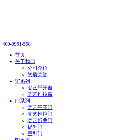
400-9961-558
首页
关于我们
公司介绍
资质荣誉
窗系列
渤艺平开窗
渤艺推拉窗
门系列
渤艺平开门
渤艺推拉门
渤艺折叠门
提升门
重型门