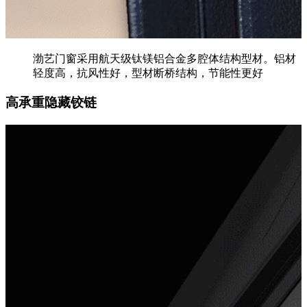
渤艺门窗采用航天级钛镁铝合金多腔体结构型材。铝材
轻度高，抗风性好，型材断桥结构，节能性更好
高承重隐藏铰链