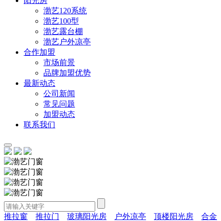
阳光房
渤艺120系统
渤艺100型
渤艺露台棚
渤艺户外凉亭
合作加盟
市场前景
品牌加盟优势
最新动态
公司新闻
常见问题
加盟动态
联系我们
推拉窗
推拉门
玻璃阳光房
户外凉亭
顶楼阳光房
合金