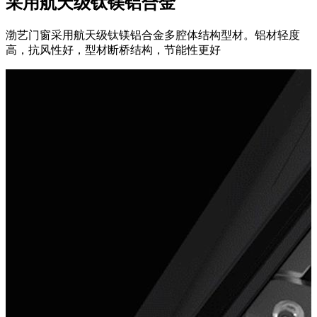
采用航天级钛镁铝合金
渤艺门窗采用航天级钛镁铝合金多腔体结构型材。铝材轻度
高，抗风性好，型材断桥结构，节能性更好