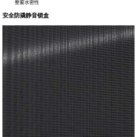
整窗水密性
安全防撬静音锁盒