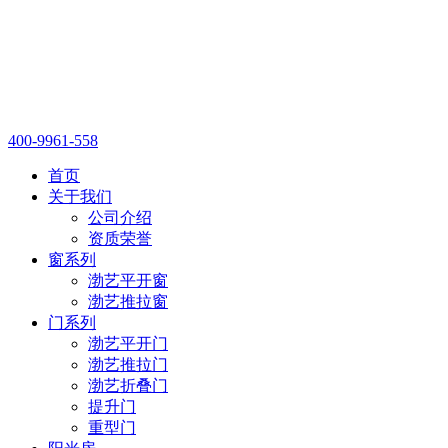
400-9961-558
首页
关于我们
公司介绍
资质荣誉
窗系列
渤艺平开窗
渤艺推拉窗
门系列
渤艺平开门
渤艺推拉门
渤艺折叠门
提升门
重型门