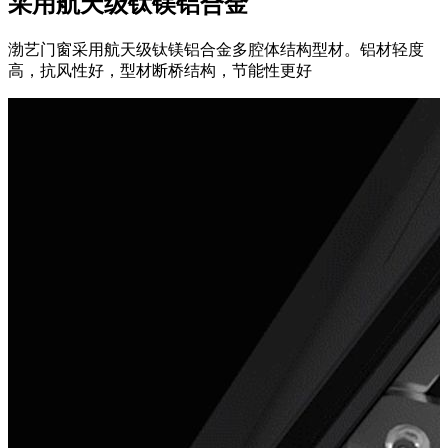
采用航天级钛镁铝合金
渤艺门窗采用航天级钛镁铝合金多腔体结构型材。铝材轻度
高，抗风性好，型材断桥结构，节能性更好