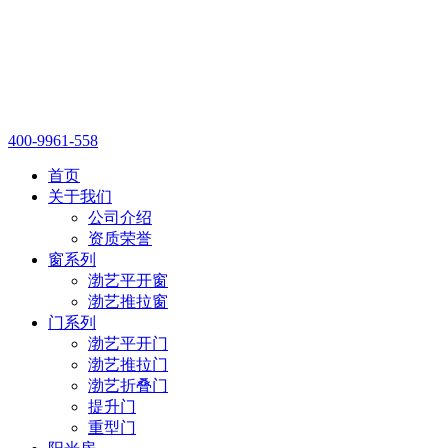
400-9961-558
首页
关于我们
公司介绍
资质荣誉
窗系列
渤艺平开窗
渤艺推拉窗
门系列
渤艺平开门
渤艺推拉门
渤艺折叠门
提升门
重型门