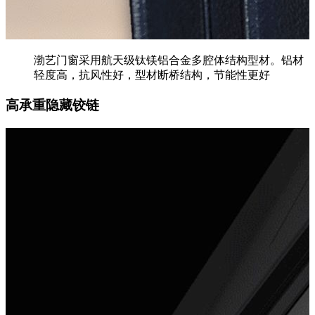
渤艺门窗采用航天级钛镁铝合金多腔体结构型材。铝材
轻度高，抗风性好，型材断桥结构，节能性更好
高承重隐藏铰链