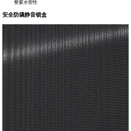
整窗水密性
安全防撬静音锁盒