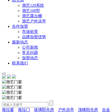
阳光房
渤艺120系统
渤艺100型
渤艺露台棚
渤艺户外凉亭
合作加盟
市场前景
品牌加盟优势
最新动态
公司新闻
常见问题
加盟动态
联系我们
推拉窗
推拉门
玻璃阳光房
户外凉亭
顶楼阳光房
合金