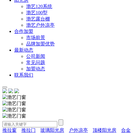
阳光房
渤艺120系统
渤艺100型
渤艺露台棚
渤艺户外凉亭
合作加盟
市场前景
品牌加盟优势
最新动态
公司新闻
常见问题
加盟动态
联系我们
推拉窗
推拉门
玻璃阳光房
户外凉亭
顶楼阳光房
合金