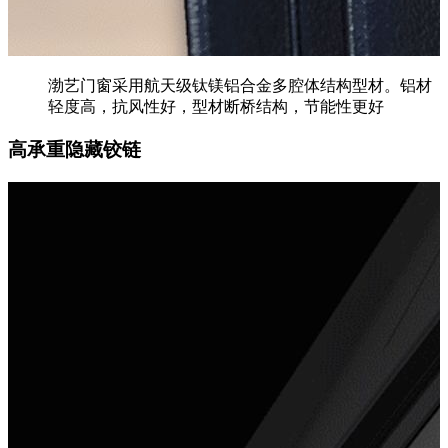
渤艺门窗采用航天级钛镁铝合金多腔体结构型材。铝材
轻度高，抗风性好，型材断桥结构，节能性更好
高承重隐藏铰链