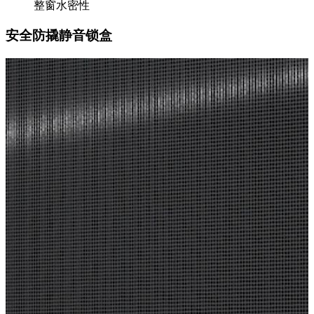
整窗水密性
安全防撬静音锁盒