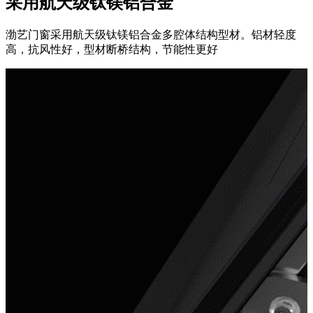
采用航天级钛镁铝合金
渤艺门窗采用航天级钛镁铝合金多腔体结构型材。铝材轻度
高，抗风性好，型材断桥结构，节能性更好