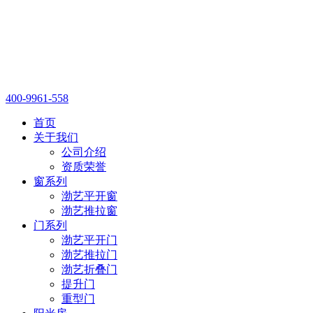
400-9961-558
首页
关于我们
公司介绍
资质荣誉
窗系列
渤艺平开窗
渤艺推拉窗
门系列
渤艺平开门
渤艺推拉门
渤艺折叠门
提升门
重型门