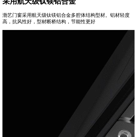
采用航天级钛镁铝合金
渤艺门窗采用航天级钛镁铝合金多腔体结构型材。铝材轻度
高，抗风性好，型材断桥结构，节能性更好