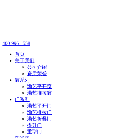
400-9961-558
首页
关于我们
公司介绍
资质荣誉
窗系列
渤艺平开窗
渤艺推拉窗
门系列
渤艺平开门
渤艺推拉门
渤艺折叠门
提升门
重型门