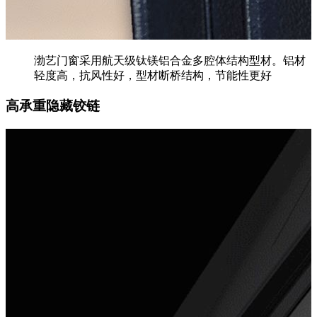
渤艺门窗采用航天级钛镁铝合金多腔体结构型材。铝材
轻度高，抗风性好，型材断桥结构，节能性更好
高承重隐藏铰链