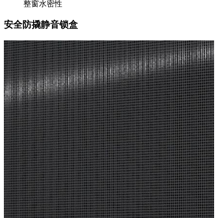
整窗水密性
安全防撬静音锁盒