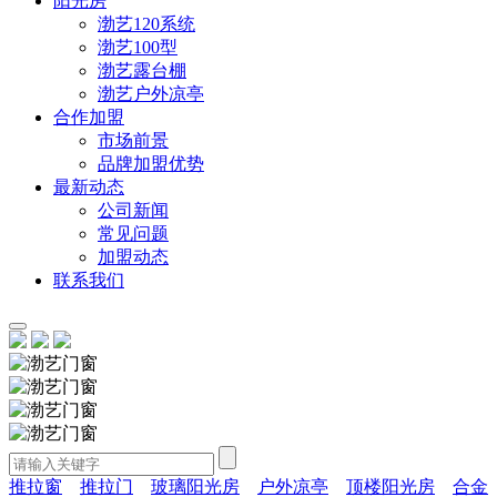
阳光房
渤艺120系统
渤艺100型
渤艺露台棚
渤艺户外凉亭
合作加盟
市场前景
品牌加盟优势
最新动态
公司新闻
常见问题
加盟动态
联系我们
推拉窗
推拉门
玻璃阳光房
户外凉亭
顶楼阳光房
合金