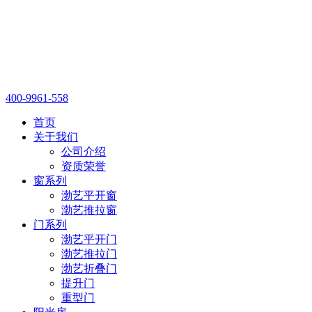
400-9961-558
首页
关于我们
公司介绍
资质荣誉
窗系列
渤艺平开窗
渤艺推拉窗
门系列
渤艺平开门
渤艺推拉门
渤艺折叠门
提升门
重型门