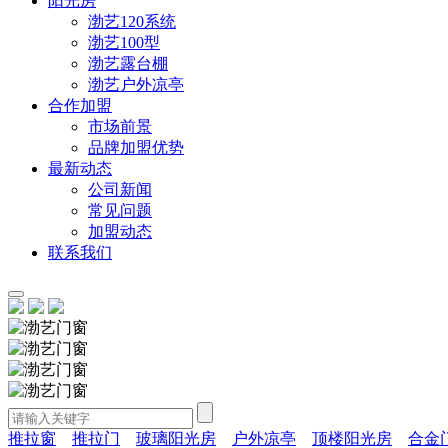
阳光房
渤艺120系统
渤艺100型
渤艺露台棚
渤艺户外凉亭
合作加盟
市场前景
品牌加盟优势
最新动态
公司新闻
常见问题
加盟动态
联系我们
推拉窗
推拉门
玻璃阳光房
户外凉亭
顶楼阳光房
合金